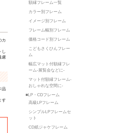
額縁フレーム一覧
カラー別フレーム
イメージ別フレーム
フレーム幅別フレーム
価格コード別フレーム
のカ
こどもさくひんフレー
トし
ム
遠慮
幅広マット付額縁フレ
ーム-展覧会などに-
マット付額縁フレーム-
おしゃれな空間に-
ジ品
■LP・CDフレーム
ます
高級LPフレーム
シンプルLPフレームセ
ット
CD紙ジャケフレーム
。