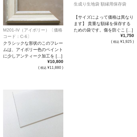
生成り生地袋 額縁用保存袋
オーダーメイド額装
【サイズによって価格は異なり
額装のご相談・注文方法
ます】 貴重な額縁を保存する
ための袋です。傷を防ぐこ […]
M201-IV（アイボリー）〔価格
額装参考作品
¥1,750
コード：C-6〕
(
¥1,925 )
税込
クラシックな形状のこのフレー
ショップ
ムは、アイボリー色のペイント
に少しアンティーク加工を […]
¥10,800
(
¥11,880 )
税込