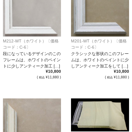
額縁の仕様
支払方法・送料・納期
よくあるご質問
FAX専用ご注文用紙
M212-WT（ホワイト）〔価格
M201-WT（ホワイト）〔価格
コード：C-6〕
コード：C-6〕
お問い合わせフォーム
段になっているデザインのこの
クラシックな形状のこのフレー
フレームは、ホワイトのペイン
ムは、ホワイトのペイントに少
メンバー
トに少しアンティーク加工 […]
しアンティーク加工をして […]
¥10,800
¥10,800
カート
(
¥11,880 )
(
¥11,880 )
税込
税込
ショップ
For overseas customers
会社案内
サイトマップ