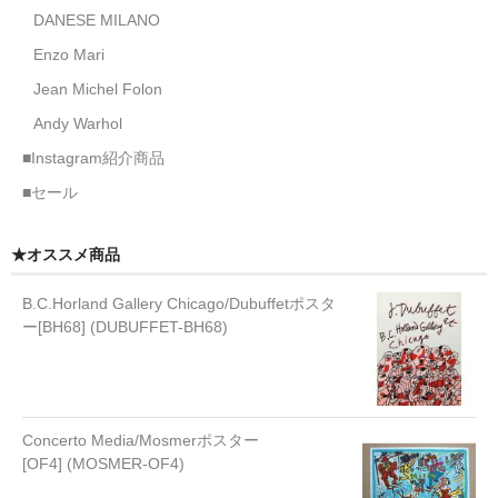
DANESE MILANO
Enzo Mari
Jean Michel Folon
Andy Warhol
■Instagram紹介商品
■セール
★オススメ商品
B.C.Horland Gallery Chicago/Dubuffetポスタ
ー[BH68] (DUBUFFET-BH68)
Concerto Media/Mosmerポスター
[OF4] (MOSMER-OF4)