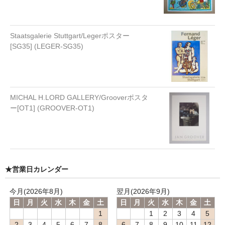
Staatsgalerie Stuttgart/Legerポスター
[SG35] (LEGER-SG35)
MICHAL H.LORD GALLERY/Grooverポスタ
ー[OT1] (GROOVER-OT1)
★営業日カレンダー
今月(2026年8月)
翌月(2026年9月)
日
月
火
水
木
金
土
日
月
火
水
木
金
土
1
1
2
3
4
5
2
3
4
5
6
7
8
6
7
8
9
10
11
12