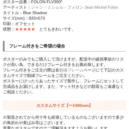
ポスター品番：FOLON-FLV300*
シンプルLPフレームセット
アーティスト：
ジャン・ミシェル・フォロン Jean Michel Folon
タイトル：Blue Shadow
サイズ(mm)：820×573
CD紙ジャケフレーム
印刷：オフセット
状態：
★★★★★
とてもきれいです。
アートポスター
アートポスター一覧
フレーム付きをご希望の場合
Instagram紹介商品
ポスターのみでもご購入して頂けますが、配送中の破損事故のリス
クが高い為、できるだけフレーム付きをお薦め致します。
エンゾ・マーリ【Enzo Mari】
フレーム付きをご注文の際は各
額縁フレーム
ページにて下記のカス
タムサイズで額縁フレームをご注文ください。
ダネーゼ【DANESE MILANO】
ポスターにぴったりあったサイズで製作し、フレームにセットして
完成品をお届けします。また、マット付きなどの額装もご遠慮なく
フォトアートポスター
ご相談ください。
アンディ・ウォーホル
カスタムサイズ【〜1400mm】
Folon
※製造されてから何十年も経過しているものもございますので多少
の角折れや黄ばみ等はございます。
olivetti
貴重なポスターですのでご理解頂きますようお願いします。