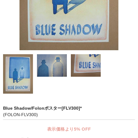
マット付額縁フレーム-おしゃれな空間に-
オプション品
仕様変更
マット・インナー
吊りフック
吊り金具＆ヒモセット
簡単スタンド
額装テープ
額縁用黄袋
Blue Shadow/Folonポスター[FLV300]*
(FOLON-FLV300)
LP・CDフレーム
表示価格より5% OFF
高級LPフレーム