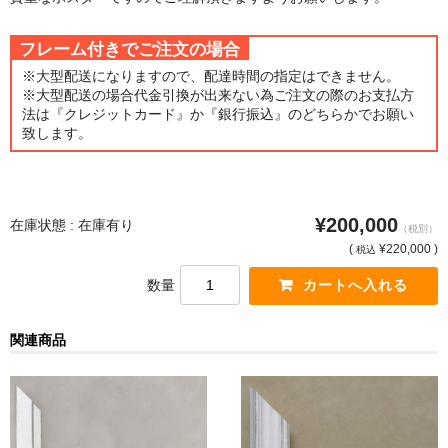
猫・ねこ・ネコ
フレーム付きでご注文の場合
※大型配送になりますので、配達時間の指定はできません。
額装品
※大型配送の場合代金引換が出来ない為ご注文の際のお支払方
法は『クレジットカード』か『銀行振込』のどちらかでお願い
額装品一覧
致します。
アンリ・マティス額装
カッズミイダ×手塚治虫額装
¥200,000
在庫状態 : 在庫有り
（税別）
スペイン製アートポスター額装
(
¥220,000 )
税込
数量
フランス製モノクロフォト額装
Classic Pooh額装
関連商品
セール
お買物ガイド