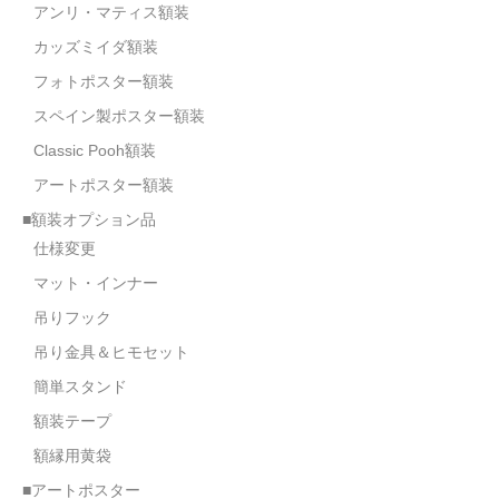
アンリ・マティス額装
カッズミイダ額装
フォトポスター額装
スペイン製ポスター額装
Classic Pooh額装
アートポスター額装
■額装オプション品
仕様変更
マット・インナー
吊りフック
吊り金具＆ヒモセット
簡単スタンド
額装テープ
額縁用黄袋
■アートポスター