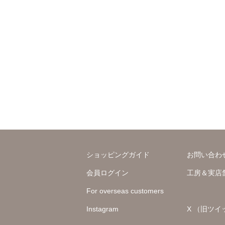
ショッピングガイド
お問い合わ
会員ログイン
工房＆実店
For overseas customers
Instagram
X （旧ツイ