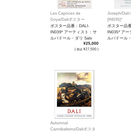
Les Caprices de
Joseph/Da
Goya/Daliポスター
[IN035]*
[IN039]*
ポスター品番：DALI-
ポスター品番：
IN039* アーティスト：サ
IN035* 
ルバドール・ダリ Salv
ルバドール・ダ
¥25,000
[…]
[…]
(
¥27,500 )
税込
Autumnal
Cannibalisms/Daliポスタ