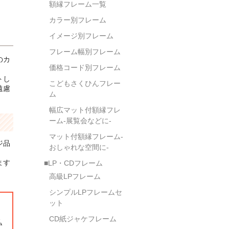
額縁フレーム一覧
カラー別フレーム
イメージ別フレーム
フレーム幅別フレーム
のカ
価格コード別フレーム
トし
こどもさくひんフレー
遠慮
ム
幅広マット付額縁フレ
ーム-展覧会などに-
マット付額縁フレーム-
ジ品
おしゃれな空間に-
ます
■LP・CDフレーム
高級LPフレーム
シンプルLPフレームセ
ット
。
CD紙ジャケフレーム
払