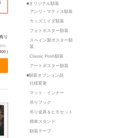
お
■オリジナル額装
アンリ・マティス額装
カッズミイダ額装
フォトポスター額装
庫有り
スペイン製ポスター額
税別）
装
400 )
Classic Pooh額装
アートポスター額装
■額装オプション品
仕様変更
マット・インナー
吊りフック
吊り金具＆ヒモセット
簡単スタンド
額装テープ