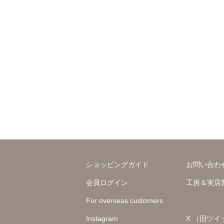
ショッピングガイド
お問い合わ
会員ログイン
工房＆実店
For overseas customers
Instagram
X （旧ツイ