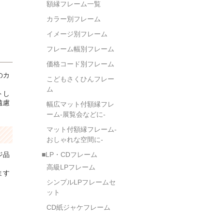
額縁フレーム一覧
カラー別フレーム
イメージ別フレーム
フレーム幅別フレーム
価格コード別フレーム
のカ
こどもさくひんフレー
ム
トし
遠慮
幅広マット付額縁フレ
ーム-展覧会などに-
マット付額縁フレーム-
おしゃれな空間に-
ジ品
■LP・CDフレーム
高級LPフレーム
ます
シンプルLPフレームセ
ット
CD紙ジャケフレーム