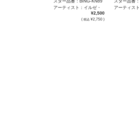
スター品番：BING-KN89
スター品番：B
アーティスト：イルゼ・
アーティス
¥2,500
ビ […]
ビ […]
(
¥2,750 )
税込