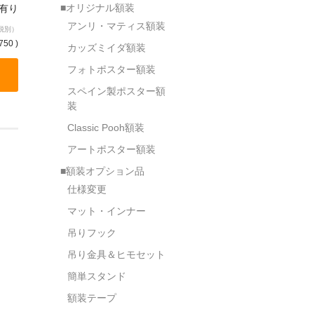
■オリジナル額装
庫有り
アンリ・マティス額装
税別）
750 )
カッズミイダ額装
フォトポスター額装
スペイン製ポスター額
装
Classic Pooh額装
アートポスター額装
■額装オプション品
仕様変更
マット・インナー
吊りフック
吊り金具＆ヒモセット
簡単スタンド
額装テープ