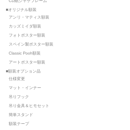
CD紙ジャケフレーム
オーダーメイド額装
■オリジナル額装
アンリ・マティス額装
額装のご相談・注文方法
カッズミイダ額装
額装参考作品
フォトポスター額装
ショップ
スペイン製ポスター額装
Classic Pooh額装
アートポスター額装
■額装オプション品
仕様変更
マット・インナー
吊りフック
吊り金具＆ヒモセット
簡単スタンド
額装テープ