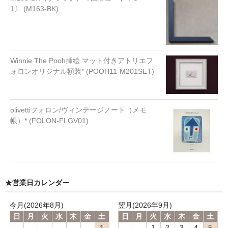
1〕 (M163-BK)
Winnie The Pooh挿絵 マット付きアトリエフ
ォロンオリジナル額装* (POOH11-M201SET)
olivettiフォロン/ヴィンテージノート（メモ
帳）* (FOLON-FLGV01)
★営業日カレンダー
今月(2026年8月)
翌月(2026年9月)
日
月
火
水
木
金
土
日
月
火
水
木
金
土
1
1
2
3
4
5