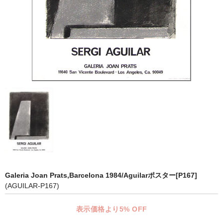
マット付額縁フレーム-おしゃれな空間に-
オプション品
仕様変更
マット・インナー
吊りフック
吊り金具＆ヒモセット
簡単スタンド
額装テープ
額縁用黄袋
Galeria Joan Prats,Barcelona 1984/Aguilarポスター[P167]
(AGUILAR-P167)
LP・CDフレーム
表示価格より5% OFF
高級LPフレーム