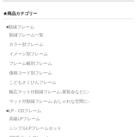
額縁の仕様
★商品カテゴリー
支払方法・送料・納期
■額縁フレーム
よくあるご質問
額縁フレーム一覧
FAX専用ご注文用紙
カラー別フレーム
お問い合わせフォーム
イメージ別フレーム
フレーム幅別フレーム
メンバー
価格コード別フレーム
カート
こどもさくひんフレーム
幅広マット付額縁フレーム-展覧会などに-
ショップ
マット付額縁フレーム-おしゃれな空間に-
For overseas customers
■LP・CDフレーム
会社案内
高級LPフレーム
シンプルLPフレームセット
サイトマップ