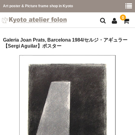
Art poster & Picture frame shop in Kyoto
0
額縁フレーム
Galeria Joan Prats, Barcelona 1984/セルジ・アギュラー
【Sergi Aguilar】ポスター
フレーム一覧
カラー別
イメージ別
フレーム幅別
価格コード別
こどもさくひんフレーム
幅広マット付額縁フレーム-展覧会などに-