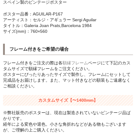
スペイン製のビンテージポスター
シンプルLPフレームセット
ポスター品番：AGUILAR-P167
CD紙ジャケフレーム
アーティスト：セルジ・アギュラー Sergi Aguilar
タイトル：Galeria Joan Prats,Barcelona 1984
サイズ(mm)：760×560
アートポスター
アートポスター一覧
フレーム付きをご希望の場合
Instagram紹介商品
フレーム付きをご注文の際は各
額縁フレーム
ページにて下記のカス
タムサイズで額縁フレームをご注文ください。
エンゾ・マーリ【Enzo Mari】
ポスターにぴったりあったサイズで製作し、フレームにセットして
完成品をお届けします。また、マット付きなどの額装もご遠慮なく
ダネーゼ【DANESE MILANO】
ご相談ください。
フォトアートポスター
カスタムサイズ【〜1400mm】
アンディ・ウォーホル
※弊社販売のポスターは、現在は製造されていないビンテージ品ば
かりです。
Folon
経年による変色や退色。小さな角折れなどがある物もございます
が、ご理解の上ご購入ください。
olivetti