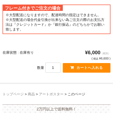
フレーム付きでご注文の場合
猫・ねこ・ネコ
※大型配送になりますので、配達時間の指定はできません。
※大型配送の場合代金引換が出来ない為ご注文の際のお支払方
額装品
法は『クレジットカード』か『銀行振込』のどちらかでお願い
致します。
額装品一覧
アンリ・マティス額装
カッズミイダ×手塚治虫額装
¥6,000
在庫状態 : 在庫有り
（税別）
(
¥6,600 )
税込
スペイン製アートポスター額装
数量
フランス製モノクロフォト額装
Classic Pooh額装
セール
トップページ
>
商品
>
アートポスター
>
このページ
お買物ガイド
2万円以上で送料無料！