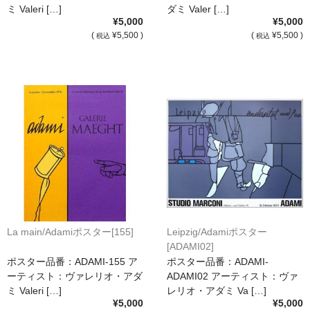
額縁の仕様
ミ Valeri […]
ダミ Valer […]
¥5,000
¥5,000
支払方法・送料・納期
(
¥5,500 )
(
¥5,500 )
税込
税込
よくあるご質問
FAX専用ご注文用紙
お問い合わせフォーム
メンバー
カート
ショップ
La main/Adamiポスター[155]
Leipzig/Adamiポスター
For overseas customers
[ADAMI02]
ポスター品番：ADAMI-155 ア
ポスター品番：ADAMI-
会社案内
ーティスト：ヴァレリオ・アダ
ADAMI02 アーティスト：ヴァ
ミ Valeri […]
レリオ・アダミ Va […]
サイトマップ
¥5,000
¥5,000