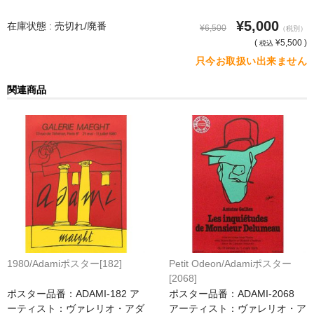
¥5,000
猫・ねこ・ネコ
在庫状態 : 売切れ/廃番
¥6,500
（税別）
(
¥5,500 )
税込
額装品
只今お取扱い出来ません
額装品一覧
関連商品
アンリ・マティス額装
カッズミイダ×手塚治虫額装
スペイン製アートポスター額装
フランス製モノクロフォト額装
Classic Pooh額装
セール
1980/Adamiポスター[182]
Petit Odeon/Adamiポスター
[2068]
お買物ガイド
ポスター品番：ADAMI-182 ア
ポスター品番：ADAMI-2068
ーティスト：ヴァレリオ・アダ
アーティスト：ヴァレリオ・ア