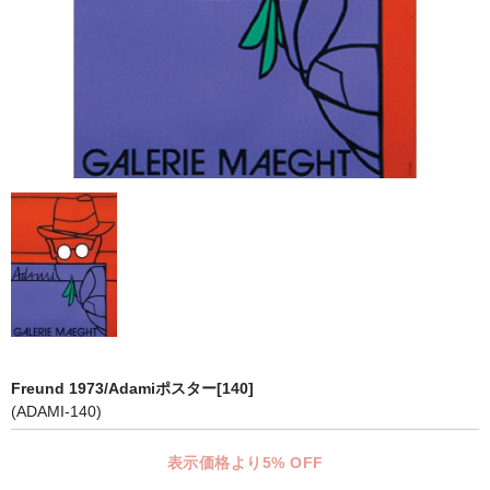
マット付額縁フレーム-おしゃれな空間に-
オプション品
仕様変更
マット・インナー
吊りフック
吊り金具＆ヒモセット
簡単スタンド
額装テープ
額縁用黄袋
Freund 1973/Adamiポスター[140]
(ADAMI-140)
LP・CDフレーム
表示価格より5% OFF
高級LPフレーム