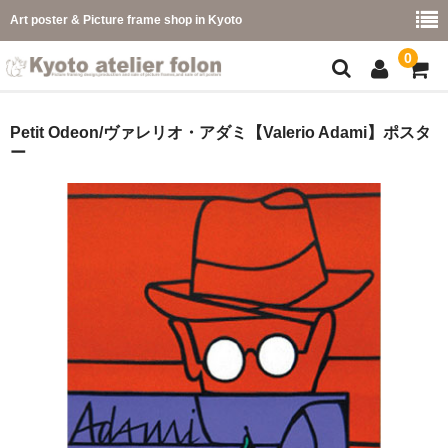
Art poster & Picture frame shop in Kyoto
0
額縁フレーム
Petit Odeon/ヴァレリオ・アダミ【Valerio Adami】ポスタ
ー
フレーム一覧
カラー別
イメージ別
フレーム幅別
価格コード別
こどもさくひんフレーム
幅広マット付額縁フレーム-展覧会などに-