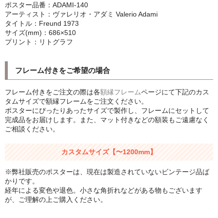
ポスター品番：ADAMI-140
シンプルLPフレームセット
アーティスト：ヴァレリオ・アダミ Valerio Adami
タイトル：Freund 1973
CD紙ジャケフレーム
サイズ(mm)：686×510
プリント：リトグラフ
アートポスター
フレーム付きをご希望の場合
アートポスター一覧
フレーム付きをご注文の際は各
額縁フレーム
ページにて下記のカス
Instagram紹介商品
タムサイズで額縁フレームをご注文ください。
ポスターにぴったりあったサイズで製作し、フレームにセットして
エンゾ・マーリ【Enzo Mari】
完成品をお届けします。また、マット付きなどの額装もご遠慮なく
ご相談ください。
ダネーゼ【DANESE MILANO】
カスタムサイズ【〜1200mm】
フォトアートポスター
※弊社販売のポスターは、現在は製造されていないビンテージ品ば
アンディ・ウォーホル
かりです。
経年による変色や退色。小さな角折れなどがある物もございます
Folon
が、ご理解の上ご購入ください。
olivetti