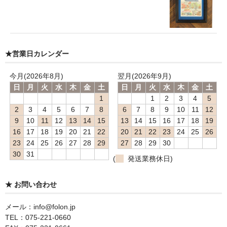
★営業日カレンダー
今月(2026年8月)
翌月(2026年9月)
日
月
火
水
木
金
土
日
月
火
水
木
金
土
1
1
2
3
4
5
2
3
4
5
6
7
8
6
7
8
9
10
11
12
9
10
11
12
13
14
15
13
14
15
16
17
18
19
16
17
18
19
20
21
22
20
21
22
23
24
25
26
23
24
25
26
27
28
29
27
28
29
30
30
31
(
発送業務休日)
★ お問い合わせ
メール：info@folon.jp
TEL：075-221-0660