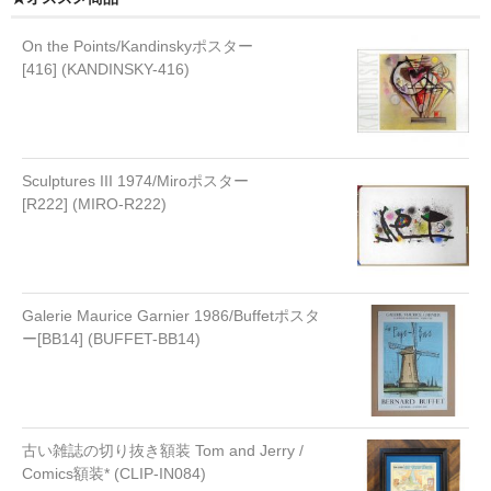
On the Points/Kandinskyポスター
[416] (KANDINSKY-416)
Sculptures III 1974/Miroポスター
[R222] (MIRO-R222)
Galerie Maurice Garnier 1986/Buffetポスタ
ー[BB14] (BUFFET-BB14)
古い雑誌の切り抜き額装 Tom and Jerry /
Comics額装* (CLIP-IN084)